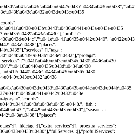
c\u0430\/\u041a\u043e\u0442\u0442\u0435\u0434\u0436\u0438","\u0
43e\u043b\u043e\u0432\u043d\u043e\u0435
"coords":
43c \u041a\u0430\u043b\u0443\u0436\u0441\u043a\u043e\u0435
3b\u0435\u0439\u043a\u0430"],"profish":
0438\u043d\u044c","\u041e\u0441\u0435\u0442\u0440","\u0422\u043
442\u043a\u0438"],"places":
\u0435"],"services":[],"tags":
3d\u044b\u0439 \u043b\u043e\u0432"],"protags":
_services":["\u041f\u0440\u043e\u0434\u0430\u0436\u0430
0430","\u0410\u0440\u0435\u043d\u0434\u0430
,"\u041f\u0440\u043e\u0434\u0430\u0436\u0430
34\u0440\u043e\u0432 \u0438
"\u041c\u0430\u043d\u0433\u0430\u043b\u044c\u043d\u044b\u0435
437\u044f\u0439\u0441\u0442\u0432\u043e
-igorya\/","coords":
\u0440\u0441\u043a\u043e\u0435 \u0448.","fish":
u0440\u043f","\u0429\u0443\u043a\u0430"],"seasons":
442\u043a\u0438"],"places":
:[],"hidetag":[],"extra_services":[],"proextra_services":
u0438\u0433\u0430"],"fullServices":[],"profullServices":