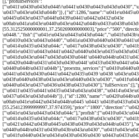
[],"profullServices":
["\u0411\u0430\u043d\u044f\/\u0441\u0430\u0443\u043d\u0430","
\u0437\u043e\u043d\u044b"]},{"id":1286,"name":"\u041e\u0445\u
\u0445\u043e\u0437\u044f\u0439\u0441\u0442\u0432\u043e
\u00ab\u041a\u043e\u0440\u043e\u0442\u044b\u0433\u0438\u043d\u043
[55.312525000000001,37.250269000000003],"price":"500","directi
\u0448.","fish":["\u041e\u043a\u0443\u043d\u044c","\u041f\u043b
["\u0410\u043c\u0443\u0440","\u041a\u0430\u0440\u0430\u0441\u
["\u0414\u0435\u043d\u044c","\u0417\u0438\u043c\u0430","\u041b
["\u041e\u0431\u0443\u0441\u0442\u0440\u043e\u0435\u043d\u043d
["\u041d\u043e\u0447\u043d\u0430\u044f \u0440\u044b\u0431\u04
["\u0420\u044b\u0431\u043d\u0430\u044f \u0433\u0430\u0441\u044
\u0440\u044b\u0431\u044b"],"proextra_services":["\u0410\u0440
\u0441\u043d\u0430\u0441\u0442\u0435\u0439 \u0438 \u043e\u043
\u043f\u0440\u0438\u043a\u043e\u0440\u043c\u0430","\u041f\u04
\u0440\u043e\u0437\u0436\u0438\u0433\u0430"],"fullServices":[],"p
["\u0411\u0435\u0441\u0435\u0434\u043a\u0438","\u0414\u043e\u
\u0437\u043e\u043d\u044b"]},{"id":1280,"name":"\u0420\u044b\u
\u00ab\u041e\u0442\u0434\u044b\u0445 \u0443 \u0418\u0433\u043e\u0
[55.254123999999997,37.974359],"price":"1800","direction":"\u04
["\u041e\u043a\u0443\u043d\u044c"],"profish":["\u0410\u043c\u0
["\u0414\u0435\u043d\u044c","\u0417\u0438\u043c\u0430","\u041b
["\u0421\u0442\u0438\u0445\u0438\u0439\u043d\u044b\u0435"],"ser
\u0440\u044b\u0431\u0430\u043b\u043a\u0430","\u041f\u043e\u0434\
["\u041f\u0440\u043e\u0434\u0430\u0436\u0430 \u0443\u0433\u043b