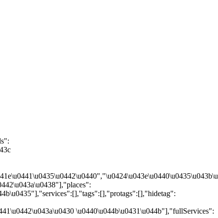
s":
043c
041e\u0441\u0435\u0442\u0440","\u0424\u043e\u0440\u0435\u043b\u
442\u043a\u0438"],"places":
435"],"services":[],"tags":[],"protags":[],"hidetag":
1\u0442\u043a\u0430 \u0440\u044b\u0431\u044b"],"fullServices":