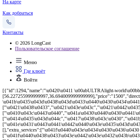
На карте
Как добраться
Контакты
© 2026 LongCast
Пользовательское соглашение
Меню
Где клюёт
Войти
[{"id":1294,"name":"\u0420\u0411 \u00abULTRAlight-world\u00bb","pe
[56.227255999999997,36.694009999999999],"price":"1500","direct
\u041b\u0435\u043d\u0438\u043d\u0433\u0440\u0430\u0434\u0441\u
["\u0421\u0438\u0433","\u0421\u043e\u043c","\u0421\u0442\u0435
["\u0410\u043c\u0443\u0440","\u041a\u0430\u0440\u0430\u0441\u
["\u0414\u0435\u043d\u044c","\u0417\u0438\u043c\u0430","\u041b
["\u041e\u0431\u0443\u0441\u0442\u0440\u043e\u0435\u043d\u043d\
[],"extra_services":["\u041f\u0440\u043e\u0434\u0430\u0436\u0430
["\u041f\u0440\u0438\u0433\u043e\u0442\u043e\u0432\u043b\u043