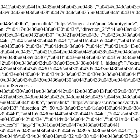
\u0411\u0435\u0441\u0435\u0434\u043a\u0438","\u0414\u043e\u043
043e\u0442\u043d\u0438\u0447\u044c\u0435-\u0440\u044b\u0431\u0
e\u00bb","permalink":"https:\/\/longcast.ru\/ponds\/korotygino\/",
on":"\u0417\u0430\u043f\u0430\u0434","direction_2":"44 \u043a\u0
\u043e\u0442\u0432\u0430","\u0421\u043e\u043c","\u0423\u043a\u04
044c","\u041a\u0430\u0440\u043f","\u041b\u0435\u0449","\u041b\u
\u0435\u0442\u043e","\u041d\u043e\u0447\u044c","\u0421\u0443\u0
\u044b\u0435","\u0421\u0442\u0438\u0445\u0438\u0439\u043d\u044b
30\u043b\u043a\u0430","\u041f\u043e\u0434\u043b\u0435\u0434\u04
2\u0440\u043e\u043d\u043e\u043c\u0438\u044f"],"hidetag":[],"extra
\u0435\u043d\u0434\u0430 \u043c\u0430\u043d\u0433\u0430\u043b\u
1\u043e\u0440\u0443\u0434\u043e\u0432\u0430\u043d\u0438\u044f"
40\u043e\u0434\u0430\u0436\u0430 \u0443\u0433\u043b\u044f\/\u04
rofullServices":
043c\u0430\/\u041a\u043e\u0442\u0442\u0435\u0434\u0436\u0438",
0431\u043e\u043b\u043e\u0432\u043d\u043e\u0435 \u0445\u043e\u0
440\u044f\u00bb","permalink":"https:\/\/longcast.ru\/ponds\/otdyh-u
2e\u0433","direction_2":"50 \u043a\u043c \u041a\u0430\u0448\u0438
443\u0440","\u041a\u0430\u0440\u0430\u0441\u044c","\u041a\u0430\
\u0435\u0442\u043e","\u041d\u043e\u0447\u044c","\u0421\u0443\u0
vices":[],"tags":["\u041d\u043e\u0447\u043d\u0430\u044f
u043b\u0435\u0434\u043d\u044b\u0439 \u043b\u043e\u0432"],"protags"
\u044f\/\u0434\u0440\u043e\u0432 \u0438 \u0440\u043e\u0437\u0436\