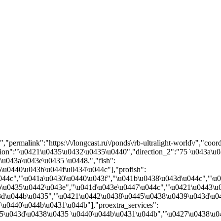
rmalink":"https:\/\/longcast.ru\/ponds\/rb-ultralight-world\/","coord
ion":"\u0421\u0435\u0432\u0435\u0440","direction_2":"75 \u043a\u
043a\u043e\u0435 \u0448.","fish":
\u0440\u043b\u044f\u0434\u044c"],"profish":
044c","\u041a\u0430\u0440\u043f","\u041b\u0438\u043d\u044c","\u
\u0435\u0442\u043e","\u041d\u043e\u0447\u044c","\u0421\u0443\u0
u044b\u0435","\u0421\u0442\u0438\u0445\u0438\u0439\u043d\u044b\u0
 \u0440\u044b\u0431\u044b"],"proextra_services":
5\u043d\u0438\u0435 \u0440\u044b\u0431\u044b","\u0427\u0438\u044