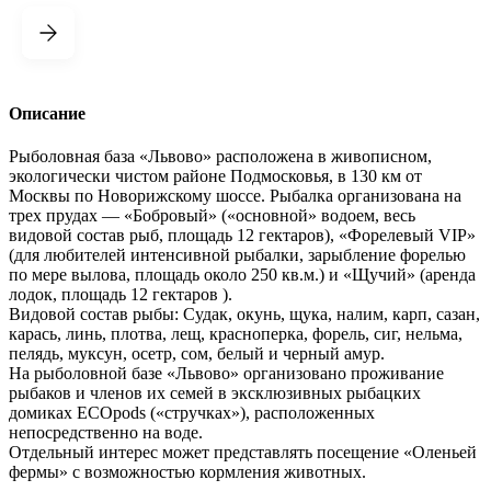
Описание
Рыболовная база «Львово» расположена в живописном,
экологически чистом районе Подмосковья, в 130 км от
Москвы по Новорижскому шоссе. Рыбалка организована на
трех прудах — «Бобровый» («основной» водоем, весь
видовой состав рыб, площадь 12 гектаров), «Форелевый VIP»
(для любителей интенсивной рыбалки, зарыбление форелью
по мере вылова, площадь около 250 кв.м.) и «Щучий» (аренда
лодок, площадь 12 гектаров ).
Видовой состав рыбы: Судак, окунь, щука, налим, карп, сазан,
карась, линь, плотва, лещ, красноперка, форель, сиг, нельма,
пелядь, муксун, осетр, сом, белый и черный амур.
На рыболовной базе «Львово» организовано проживание
рыбаков и членов их семей в эксклюзивных рыбацких
домиках ECOpods («стручках»), расположенных
непосредственно на воде.
Отдельный интерес может представлять посещение «Оленьей
фермы» с возможностью кормления животных.