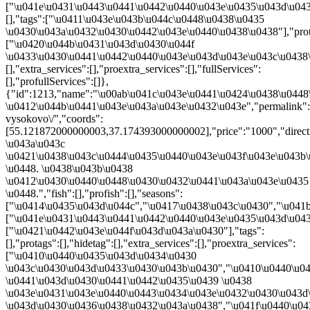
,"price":"1000","direction":"\u042e\u0433","direction_2":"70 \u043a\u043c \u0421\u0438\u043c\u0444\u0435\u0440\u043e\u043f\u043e\u043b\u044c\u0441\u043a\u043e\u0435 \u0448. \u0438\u043b\u0438 \u0412\u0430\u0440\u0448\u0430\u0432\u0441\u043a\u043e\u0435 \u0448.","fish":[],"profish":[],"seasons":["\u0414\u0435\u043d\u044c","\u0417\u0438\u043c\u0430","\u041b\u0435\u0442\u043e","\u041d\u043e\u0447\u044c","\u0421\u0443\u0442\u043a\u0438"],"places":["\u041e\u0431\u0443\u0441\u0442\u0440\u043e\u0435\u043d\u043d\u044b\u0435","\u0421\u0442\u0438\u0445\u0438\u0439\u043d\u044b\u0435"],"services":["\u0421\u0442\u043e\u044f\u043d\u043a\u0430"],"tags":[],"protags":[],"hidetag":[],"extra_services":[],"proextra_services":["\u0410\u0440\u0435\u043d\u0434\u0430 \u043c\u0430\u043d\u0433\u0430\u043b\u0430","\u0410\u0440\u0435\u043d\u0434\u0430 \u0441\u043d\u0430\u0441\u0442\u0435\u0439 \u0438 \u043e\u0431\u043e\u0440\u0443\u0434\u043e\u0432\u0430\u043d\u0438\u044f","\u041f\u0440\u043e\u0434\u0430\u0436\u0430 \u043d\u0430\u0436\u0438\u0432\u043a\u0438","\u041f\u0440\u043e\u0434\u0430\u0436\u0430 \u043f\u0440\u0438\u043a\u043e\u0440\u043c\u0430"],"fullServices":["\u0421\u0442\u043e\u044f\u043d\u043a\u0430"],"profullServices":["\u0411\u0435\u0441\u0435\u0434\u043a\u0438","\u0414\u043e\u043c\u0430\/\u041a\u043e\u0442\u0442\u0435\u0434\u0436\u0438","\u041c\u0430\u043d\u0433\u0430\u043b\u044c\u043d\u044b\u0435 \u0437\u043e\u043d\u044b"]},{"id":1207,"name":"\u041f\u043b\u0430\u0442\u043d\u0438\u043a \u00ab\u0411\u044b\u043a\u043e\u0432\u043a\u0430\u00bb \u0432 \u0416\u0443\u043a\u043e\u0432\u0441\u043a\u043e\u043c","permalink":"https:\/\/longcast.ru\/ponds\/platnik-bykovka-v-zhukovskom\/","coords":[55.607030000000002,38.059697],"price":"1800","direction":"\u0412\u043e\u0441\u0442\u043e\u043a","direction_2":"20 \u043a\u043c \u041d\u043e\u0432\u043e\u0440\u044f\u0437\u0430\u043d\u0441\u043a\u043e\u0435 \u0448.","fish":[],"profish":[],"seasons":["\u0414\u0435\u043d\u044c","\u0417\u0438\u043c\u0430","\u041b\u0435\u0442\u043e"],"places":["\u041e\u0431\u0443\u0441\u0442\u0440\u043e\u0435\u043d\u043d\u044b\u0435","\u0421\u0442\u0438\u0445\u0438\u0439\u043d\u044b\u0435"],"services":[],"tags":[],"protags":[],"hidetag":[],"extra_services":[],"proextra_services":["\u0410\u0440\u0435\u043d\u0434\u0430 \u0441\u043d\u0430\u0441\u0442\u0435\u0439 \u0438 \u043e\u0431\u043e\u0440\u0443\u0434\u043e\u0432\u0430\u043d\u0438\u044f","\u041f\u0440\u043e\u0434\u0430\u0436\u0430 \u043d\u0430\u0436\u0438\u0432\u043a\u0438","\u041f\u0440\u043e\u0434\u0430\u0436\u0430 \u043f\u0440\u0438\u043a\u043e\u0440\u043c\u0430"],"fullServices":[],"profullServices":["\u0411\u0435\u0441\u0435\u0434\u043a\u0438","\u041c\u0430\u043d\u0433\u0430\u043b\u044c\u043d\u044b\u0435 \u0437\u043e\u043d\u044b"]},{"id":1202,"name":"\u041e\u0437\u0435\u0440\u043e \u00ab\u041c\u0430\u043d\u0434\u0440\u0438\u043d\u043e\u00bb","permalink":"https:\/\/longcast.ru\/ponds\/ozero-mandrino\/","coords":[54.831902999999997,36.366236999999998],"price":"1000","direction":"\u0417\u0430\u043f\u0430\u0434","direction_2":"140 \u043a\u043c \u041a\u0438\u0435\u0432\u0441\u043a\u043e\u0435 \u0448.","fish":["\u041e\u043a\u0443\u043d\u044c","\u041f\u043b\u043e\u0442\u0432\u0430","\u0421\u043e\u043c"],"profish":["\u0410\u043c\u0443\u0440","\u041a\u0430\u0440\u0430\u0441\u044c","\u041a\u0430\u0440\u043f","\u041b\u0435\u0449","\u0422\u043e\u043b\u0441\u0442\u043e\u043b\u043e\u0431\u0438\u043a","\u0424\u043e\u0440\u0435\u043b\u044c","\u0429\u0443\u043a\u0430"],"seasons":["\u0414\u0435\u043d\u044c","\u041b\u0435\u0442\u043e"],"places":["\u041e\u0431\u0443\u0441\u0442\u0440\u043e\u0435\u043d\u043d\u044b\u0435","\u0421\u0442\u0438\u0445\u0438\u0439\u043d\u0