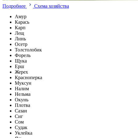
Подробнее
Схема хозяйства
Амур
Карась
Карп
Лещ
Линь
Осетр
Толстолобик
Форель
Щука
Ерш
Жерех
Красноперка
Муксун
Налим
Нельма
Окунь
Плотва
Сазан
Сиг
Сом
Судак
Уклейка